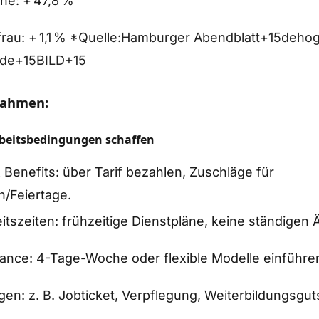
he: + 47,8 %
rau: + 1,1 % *Quelle:Hamburger Abendblatt+15deho
de+15BILD+15
nahmen:
rbeitsbedingungen schaffen
 Benefits: über Tarif bezahlen, Zuschläge für
/Feiertage.
itszeiten: frühzeitige Dienstpläne, keine ständigen
ance: 4-Tage-Woche oder flexible Modelle einführe
gen: z. B. Jobticket, Verpflegung, Weiterbildungsgut