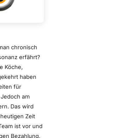
 man chronisch
sonanz erfährt?
le Köche,
gekehrt haben
iten für
. Jedoch am
ern. Das wird
heutigen Zeit
Team ist vor und
gen Bezahlung,