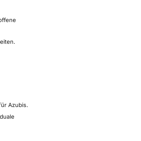
offene
eiten.
für Azubis.
 duale