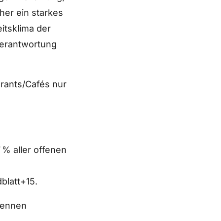
her ein starkes
itsklima der
Verantwortung
urants/Cafés nur
 % aller offenen
blatt+15.
 nennen