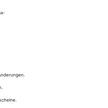
ga-
 Änderungen.
n.
scheine.