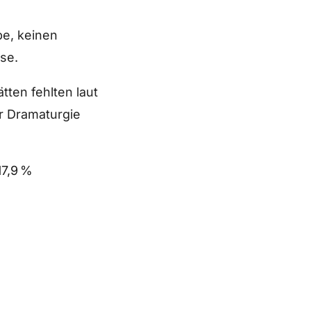
be, keinen
se.
tten fehlten laut
er Dramaturgie
17,9 %