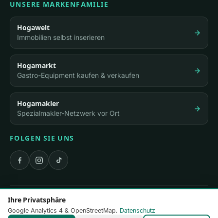
UNSERE MARKENFAMILIE
Hogawelt
Immobilien selbst inserieren
Hogamarkt
Gastro-Equipment kaufen & verkaufen
Hogamakler
Spezialmakler-Netzwerk vor Ort
FOLGEN SIE UNS
© 2026 Absolut Gastronomie Immobilien · Inhaber: Heiko
Ihre Privatsphäre
Genzlinger
Google Analytics 4 & OpenStreetMap.
Datenschutz